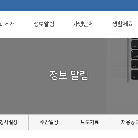
회 소개
정보알림
가맹단체
생활체육
정보
알림
행사일정
주간일정
보도자료
채용공