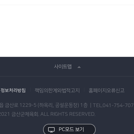
사이트맵
인정보처리방침
책임의한계와법적고지
홈페이지오류신고
 금산로 1229-5 (하옥리, 공설운동장) 1층 |
TEL.041-754-70
2021 금산군체육회. ALL RIGHTS RESERVED.
PC모드 보기