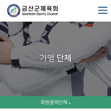
가맹
단체
회원종목단체