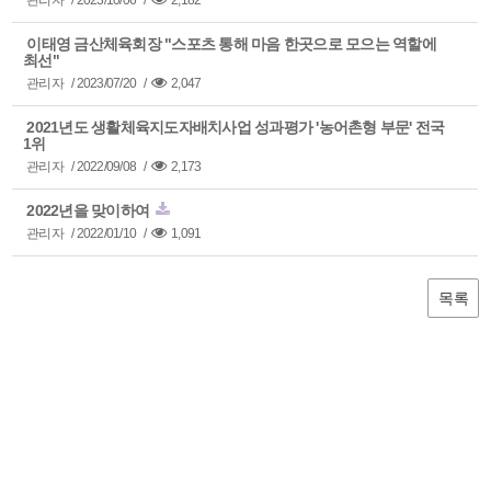
관리자
/
2023/10/06
/
2,182
이태영 금산체육회장 "스포츠 통해 마음 한곳으로 모으는 역할에
최선"
관리자
/
2023/07/20
/
2,047
2021년도 생활체육지도자배치사업 성과평가 '농어촌형 부문' 전국
1위
관리자
/
2022/09/08
/
2,173
2022년을 맞이하여
관리자
/
2022/01/10
/
1,091
목록