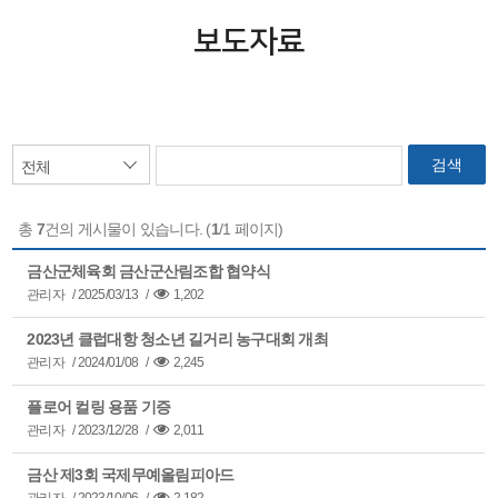
보도자료
검색
총
7
건의 게시물이 있습니다. (
1
/1 페이지)
금산군체육회 금산군산림조합 협약식
관리자
/
2025/03/13
/
1,202
2023년 클럽대항 청소년 길거리 농구대회 개최
관리자
/
2024/01/08
/
2,245
플로어 컬링 용품 기증
관리자
/
2023/12/28
/
2,011
금산 제3회 국제무예올림피아드