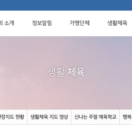
회 소개
정보알림
가맹단체
생활체육
생활
체육
현장지도 현황
생활체육 지도 영상
신나는 주말 체육학교
행복