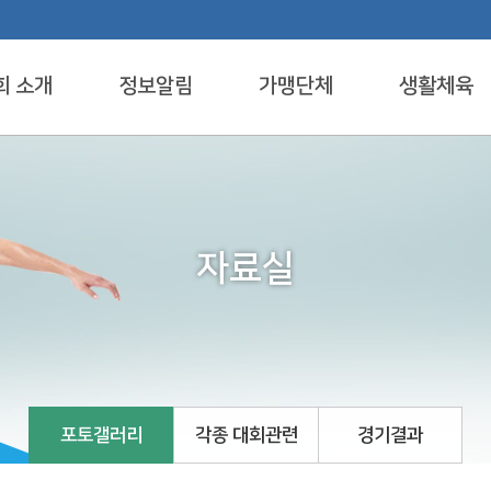
회 소개
정보알림
가맹단체
생활체육
자료실
포토갤러리
각종 대회관련
경기결과