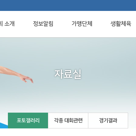
회 소개
정보알림
가맹단체
생활체육
자료실
포토갤러리
각종 대회관련
경기결과